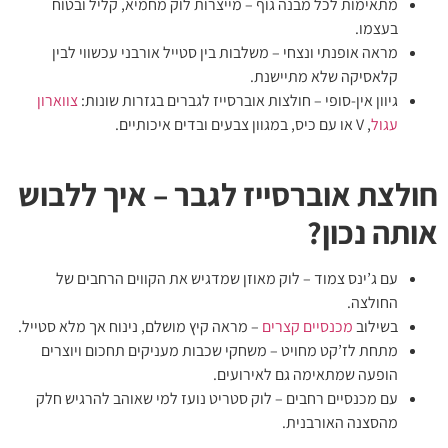
מתאימות לכל מבנה גוף – מייצרות לוק מחמיא, קליל ובטוח
בעצמו.
מראה אופנתי ונצחי – משלבות בין סטייל אורבני עכשווי לבין
קלאסיקה שלא מתיישנת.
גיוון אין-סופי – חולצות אוברסייז לגברים בגזרות שונות:
צווארון
עגול
, V או עם כיס, במגוון צבעים ובדים איכותיים.
חולצת אוברסייז לגבר – איך ללבוש
אותה נכון?
עם ג’ינס צמוד – לוק מאוזן שמדגיש את הקווים הרחבים של
החולצה.
בשילוב
מכנסיים קצרים
– מראה קיץ מושלם, נינוח אך מלא סטייל.
מתחת לז’קט מחויט – משחקי שכבות מעניקים תחכום ויוצרים
הופעה שמתאימה גם לאירועים.
עם מכנסיים רחבים – לוק סטריט נועז למי שאוהב להרגיש חלק
מהסצנה האורבנית.