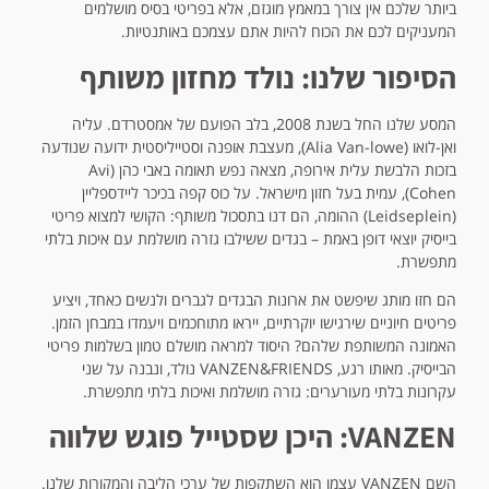
ביותר שלכם אין צורך במאמץ מוגזם, אלא בפריטי בסיס מושלמים
המעניקים לכם את הכוח להיות אתם עצמכם באותנטיות.
הסיפור שלנו: נולד מחזון משותף
המסע שלנו החל בשנת 2008, בלב הפועם של אמסטרדם. עליה
ואן-לואו (Alia Van-lowe), מעצבת אופנה וסטייליסטית ידועה שנודעה
בזכות הלבשת עלית אירופה, מצאה נפש תאומה באבי כהן (Avi
Cohen), עמית בעל חזון מישראל. על כוס קפה בכיכר ליידספליין
(Leidseplein) ההומה, הם דנו בתסכול משותף: הקושי למצוא פריטי
בייסיק יוצאי דופן באמת – בגדים ששילבו גזרה מושלמת עם איכות בלתי
מתפשרת.
הם חזו מותג שיפשט את ארונות הבגדים לגברים ולנשים כאחד, ויציע
פריטים חיוניים שירגישו יוקרתיים, ייראו מתוחכמים ויעמדו במבחן הזמן.
האמונה המשותפת שלהם? היסוד למראה מושלם טמון בשלמות פריטי
הבייסיק. מאותו רגע, VANZEN&FRIENDS נולד, ונבנה על שני
עקרונות בלתי מעורערים: גזרה מושלמת ואיכות בלתי מתפשרת.
VANZEN: היכן שסטייל פוגש שלווה
השם VANZEN עצמו הוא השתקפות של ערכי הליבה והמקורות שלנו.