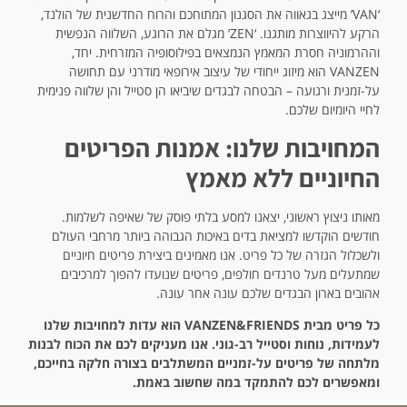
‘VAN’ מייצג בגאווה את הסגנון המתוחכם והרוח החדשנית של הולנד,
הרקע להיווצרות מותגנו. ‘ZEN’ מגלם את הרוגע, השלווה הנפשית
וההרמוניה חסרת המאמץ הנמצאים בפילוסופיה המזרחית. יחד,
VANZEN הוא מיזוג ייחודי של עיצוב אירופאי מודרני עם תחושה
על-זמנית ורגועה – הבטחה לבגדים שיביאו הן סטייל והן שלווה פנימית
לחיי היומיום שלכם.
המחויבות שלנו: אמנות הפריטים
החיוניים ללא מאמץ
מאותו ניצוץ ראשוני, יצאנו למסע בלתי פוסק של שאיפה לשלמות.
חודשים הוקדשו למציאת בדים באיכות הגבוהה ביותר מרחבי העולם
ולשכלול הגזרה של כל פריט. אנו מאמינים ביצירת פריטים חיוניים
שמתעלים מעל טרנדים חולפים, פריטים שנועדו להפוך למרכיבים
אהובים בארון הבגדים שלכם עונה אחר עונה.
כל פריט מבית VANZEN&FRIENDS הוא עדות למחויבות שלנו
לעמידות, נוחות וסטייל רב-גוני. אנו מעניקים לכם את הכוח לבנות
מלתחה של פריטים על-זמניים המשתלבים בצורה חלקה בחייכם,
ומאפשרים לכם להתמקד במה שחשוב באמת.